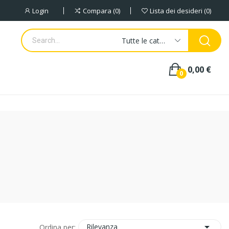
Login
Compara
0
Lista dei desideri
0
Tutte le categorie
0,00 €
0

Rilevanza
Ordina per: