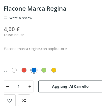
Flacone Marca Regina
Write a review
4,00 €
Tasse incluse
Flacone marca regine,con applicatore
Bianco
Rosso
Azzurro
Verde
Giallo
. :
Aggiungi Al Carrello