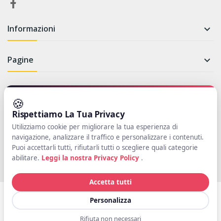
Informazioni

Pagine

Newsletter
🍪
Rispettiamo La Tua Privacy
Iscriviti per rimanere aggiornato su novità e promozioni
Utilizziamo cookie per migliorare la tua esperienza di
navigazione, analizzare il traffico e personalizzare i contenuti.
Iscriviti
Puoi accettarli tutti, rifiutarli tutti o scegliere quali categorie
abilitare.
Leggi la nostra Privacy Policy
.
Accetta tutti
Copyright © Il Pungiglione. Partita IVA: 01004970453 Tutti i diritti
Personalizza
riservati. Powered by
SWT
Rifiuta non necessari