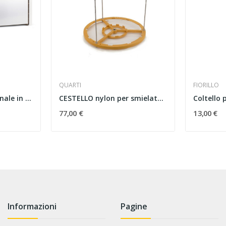
QUARTI
FIORILLO
Essiccatore professionale in acciaio inox B6
CESTELLO nylon per smielatore radiale da 9 D.B....
77,00 €
13,00 €
Informazioni
Pagine