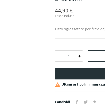
44,90 €
Tasse incluse
Filtro sgrossatore per filtro d

Ultimi articoli in magazz
Condividi