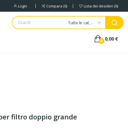
Login
Compara
0
Lista dei desideri
0
Tutte le categorie
0,00 €
0
per filtro doppio grande