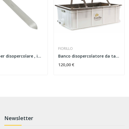
FIORILLO
Coltello per disopercolare , inox budget taglio...
Banco disopercolatore da tavolo, vasca in...
120,00 €
Newsletter