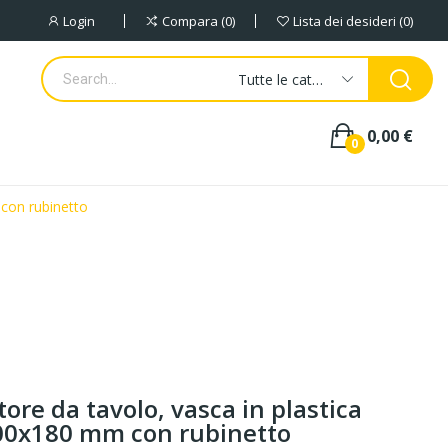
Login
Compara
0
Lista dei desideri
0
Tutte le categorie
0,00 €
0
con rubinetto
ore da tavolo, vasca in plastica
00x180 mm con rubinetto