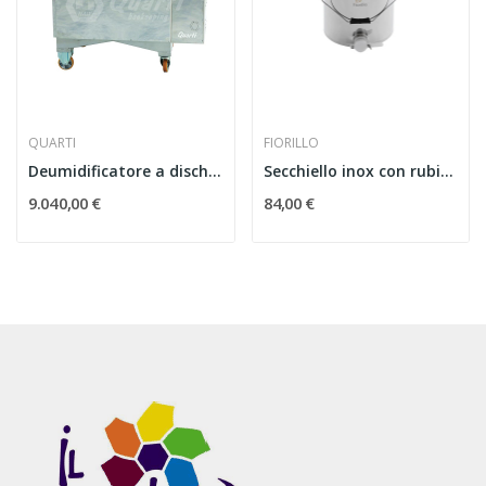
QUARTI
FIORILLO
Deumidificatore a dischi rotanti - capacità 350 kg
Secchiello inox con rubinetto da 40 mm
9.040,00 €
84,00 €