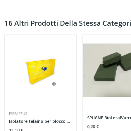
16 Altri Prodotti Della Stessa Categori
ESSEAZEUS
SPUGNE BioLetalVarr
Isolatore telaino per blocco covata in pvc nido
0,20 €
11,10 €