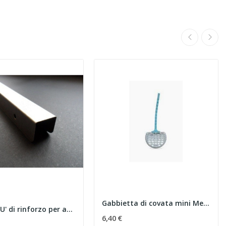
Gabbietta di covata mini Me.Ga
Profilo a 'U' di rinforzo per arnie in polistirolo
6,40 €