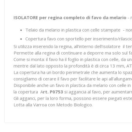
ISOLATORE per regina completo di favo da melario
- 
Telaio da melario in plastica con celle stampate - no
Copertura favo con sportello per inserimento/rilasc
Si utilizza inserendo la regina, all'interno dell'isolatore il 
Permette alla regina di continuare a deporre ma solo sul fa
Come si monta: il favo ha il foglio in plastica con celle, da
mentre dal lato opposto la profondità è di circa 13 mm, 
La copertura ha un bordo perimetrale che aumenta lo spazi
consigliamo di cerare il favo per facilitare le api all'allunga
Disponibile anche un favo in plastica da melario con celle i
la copertura A
rt. P0753
si aggancia al favo, per aumentarne
Gli agganci, per la loro forma, possono essere piegati es
Lotta alla Varroa con Metodo Biologico.