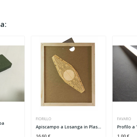
a:
FIORILLO
FAVARO
oa
Apiscampo a Losanga in Plastica su Telaio...
16,60 €
1,00 €