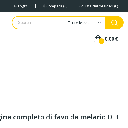
Login
Compara
0
Lista dei desideri
0
Tutte le categorie
0,00 €
0
ina completo di favo da melario D.B.