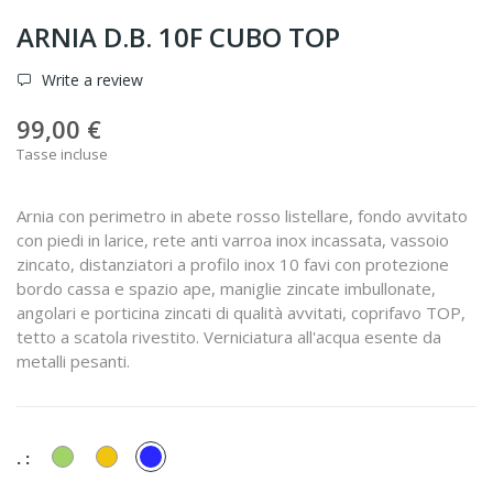
ARNIA D.B. 10F CUBO TOP
Write a review
99,00 €
Tasse incluse
Arnia con perimetro in abete rosso listellare, fondo avvitato
con piedi in larice, rete anti varroa inox incassata, vassoio
zincato, distanziatori a profilo inox 10 favi con protezione
bordo cassa e spazio ape, maniglie zincate imbullonate,
angolari e porticina zincati di qualità avvitati, coprifavo TOP,
tetto a scatola rivestito. Verniciatura all'acqua esente da
metalli pesanti.
Verde
Giallo
Blu
. :