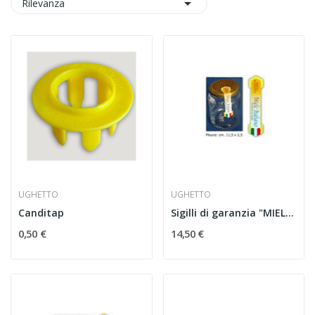

Rilevanza
UGHETTO
UGHETTO
Canditap
Sigilli di garanzia "MIELE ITALIANO " esagoni
0,50 €
14,50 €