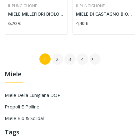
IL PUNGIGLIONE
IL PUNGIGLIONE
MIELE MILLEFIORI BIOLOGICO 500g
MIELE DI CASTAGNO BIOLOGICO 250g
6,70 €
4,40 €
1
2
3
4

Miele
Miele Della Lunigiana DOP
Propoli E Polline
Miele Bio & Solidal
Tags