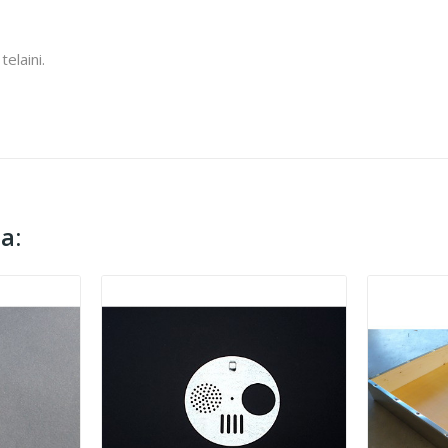
telaini.
a: