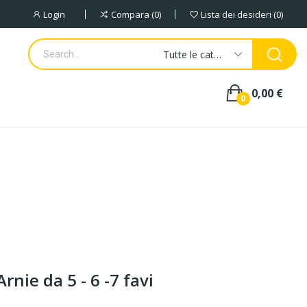
Login
Compara
0
Lista dei desideri
0
Tutte le categorie
0,00 €
0
rnie da 5 - 6 -7 favi