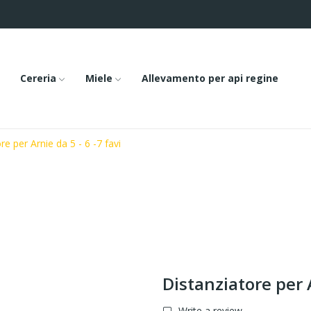
Cereria
Miele
Allevamento per api regine
re per Arnie da 5 - 6 -7 favi
Distanziatore per A
Write a review