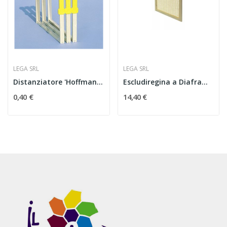
LEGA SRL
LEGA SRL
Distanziatore 'Hoffman', in plastica
Escludiregina a Diaframma Misura Dadant in...
0,40 €
14,40 €