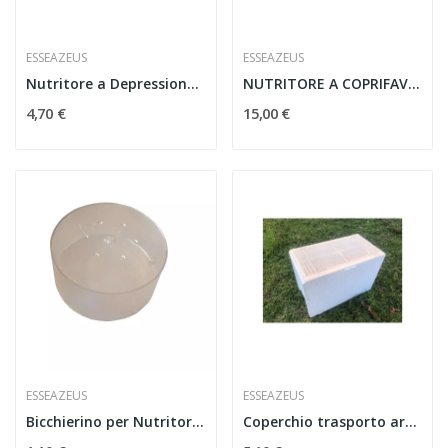
ESSEAZEUS
ESSEAZEUS
Nutritore a Depressione Zeus – 5 Litri
NUTRITORE A COPRIFAVO IN PLASTICA PER ARNIA DA...
4,70 €
15,00 €
ESSEAZEUS
ESSEAZEUS
Bicchierino per Nutritore a coprifavo per arnie...
Coperchio trasporto arnie da 6 favi in polistirolo