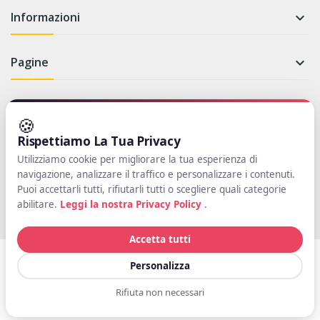
Informazioni

Pagine

Newsletter
🍪
Rispettiamo La Tua Privacy
Iscriviti per rimanere aggiornato su novità e promozioni
Utilizziamo cookie per migliorare la tua esperienza di
navigazione, analizzare il traffico e personalizzare i contenuti.
Iscriviti
Puoi accettarli tutti, rifiutarli tutti o scegliere quali categorie
abilitare.
Leggi la nostra Privacy Policy
.
Accetta tutti
Copyright © Il Pungiglione. Partita IVA: 01004970453 Tutti i diritti
Personalizza
riservati. Powered by
SWT
Rifiuta non necessari