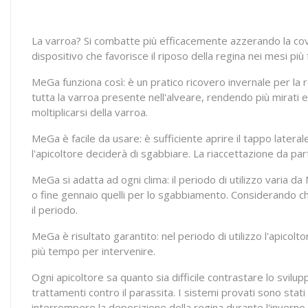
La varroa? Si combatte più efficacemente azzerando la co
dispositivo che favorisce il riposo della regina nei mesi più
MeGa funziona così: è un pratico ricovero invernale per la 
tutta la varroa presente nell'alveare, rendendo più mirati e 
moltiplicarsi della varroa.
MeGa è facile da usare: è sufficiente aprire il tappo lateral
l'apicoltore deciderà di sgabbiare. La riaccettazione da par
MeGa si adatta ad ogni clima: il periodo di utilizzo varia da
o fine gennaio quelli per lo sgabbiamento. Considerando che
il periodo.
MeGa è risultato garantito: nel periodo di utilizzo l'apicol
più tempo per intervenire.
Ogni apicoltore sa quanto sia difficile contrastare lo svilu
trattamenti contro il parassita. I sistemi provati sono stat
interrompere la deposizione della regina durante l'inverno,