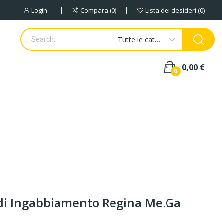
Login
Compara
0
Lista dei desideri
0
Tutte le categorie
0,00 €
0
 di Ingabbiamento Regina Me.Ga