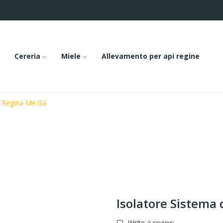
Cereria
Miele
Allevamento per api regine
o Regina Me.Ga
Isolatore Sistema
Write a review