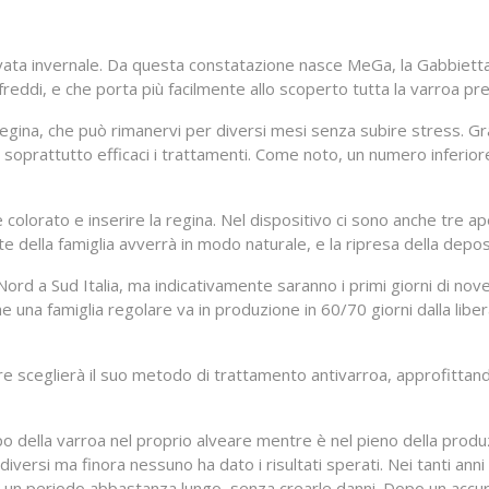
vata invernale. Da questa constatazione nasce MeGa, la Gabbietta
 freddi, e che porta più facilmente allo scoperto tutta la varroa pr
regina, che può rimanervi per diversi mesi senza subire stress. Gra
soprattutto efficaci i trattamenti. Come noto, un numero inferiore di
e colorato e inserire la regina. Nel dispositivo ci sono anche tre ap
te della famiglia avverrà in modo naturale, e la ripresa della depo
 Nord a Sud Italia, ma indicativamente saranno i primi giorni di nov
 una famiglia regolare va in produzione in 60/70 giorni dalla libe
tore sceglierà il suo metodo di trattamento antivarroa, approfittand
ppo della varroa nel proprio alveare mentre è nel pieno della produ
i diversi ma finora nessuno ha dato i risultati sperati. Nei tanti 
 un periodo abbastanza lungo, senza crearle danni. Dopo un accurat