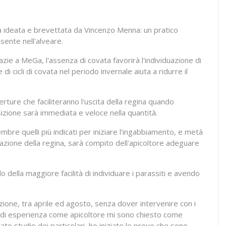
 ideata e brevettata da Vincenzo Menna: un pratico
esente nell'alveare.
zie a MeGa, l'assenza di covata favorirà l'individuazione di
 cicli di covata nel periodo invernale aiuta a ridurre il
erture che faciliteranno l'uscita della regina quando
sizione sarà immediata e veloce nella quantità.
embre quelli più indicati per iniziare l'ingabbiamento, e metà
razione della regina, sarà compito dell'apicoltore adeguare
o della maggiore facilità di individuare i parassiti e avendo
zione, tra aprile ed agosto, senza dover intervenire con i
anni di esperienza come apicoltore mi sono chiesto come
o studio dei particolari, ho iniziato le prove che sono