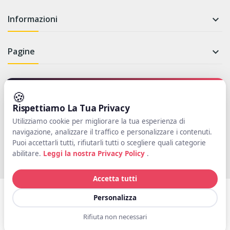
Informazioni

Pagine

Newsletter
🍪
Rispettiamo La Tua Privacy
Iscriviti per rimanere aggiornato su novità e promozioni
Utilizziamo cookie per migliorare la tua esperienza di
navigazione, analizzare il traffico e personalizzare i contenuti.
Iscriviti
Puoi accettarli tutti, rifiutarli tutti o scegliere quali categorie
abilitare.
Leggi la nostra Privacy Policy
.
Accetta tutti
Copyright © Il Pungiglione. Partita IVA: 01004970453 Tutti i diritti
Personalizza
riservati. Powered by
SWT
Rifiuta non necessari