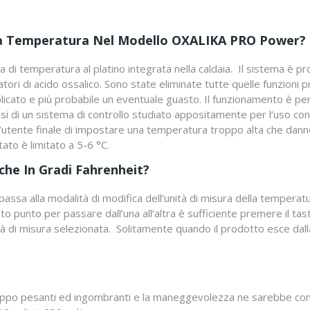
lla Temperatura Nel Modello OXALIKA PRO Power?
a di temperatura al platino integrata nella caldaia. Il sistema è p
tori di acido ossalico. Sono state eliminate tutte quelle funzioni 
icato e più probabile un eventuale guasto. Il funzionamento è per
si di un sistema di controllo studiato appositamente per l’uso co
l’utente finale di impostare una temperatura troppo alta che danne
ato è limitato a 5-6 °C.
che In Gradi Fahrenheit?
assa alla modalità di modifica dell’unità di misura della temperatu
sto punto per passare dall’una all’altra è sufficiente premere il tast
ità di misura selezionata. Solitamente quando il prodotto esce dall
roppo pesanti ed ingombranti e la maneggevolezza ne sarebbe com