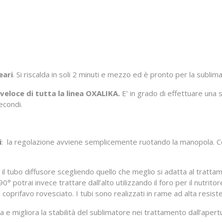
eari
. Si riscalda in soli 2 minuti e mezzo ed è pronto per la sublim
veloce di tutta la linea OXALIKA.
E’ in grado di effettuare una
econdi.
i
: la regolazione avviene semplicemente ruotando la manopola. Con 
il tubo diffusore scegliendo quello che meglio si adatta al trattam
° potrai invece trattare dall’alto utilizzando il foro per il nutritor
el coprifavo rovesciato. I tubi sono realizzati in rame ad alta resis
 e migliora la stabilità del sublimatore nei trattamento dall’apertu