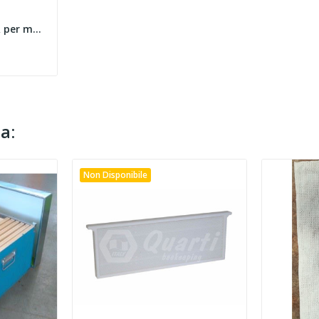
COPPIA FILTRO A2P3 R per maschera BLS 4000 e...
a:
Non Disponibile