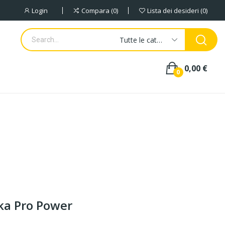
Login
Compara
0
Lista dei desideri
0
Tutte le categorie
0,00 €
0
ka Pro Power