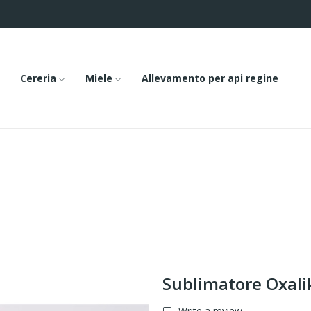
Cereria
Miele
Allevamento per api regine
Sublimatore Oxali
Write a review