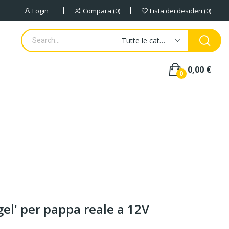
Login
Compara
0
Lista dei desideri
0
Tutte le categorie
0,00 €
0
gel' per pappa reale a 12V