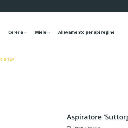
Cereria
Miele
Allevamento per api regine
le a 12V
Aspiratore 'Suttor
Write a review